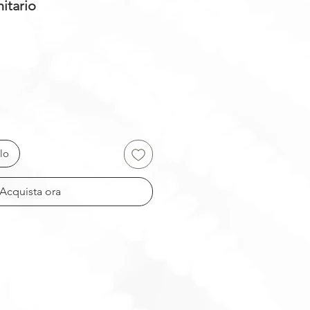
itario
lo
Acquista ora